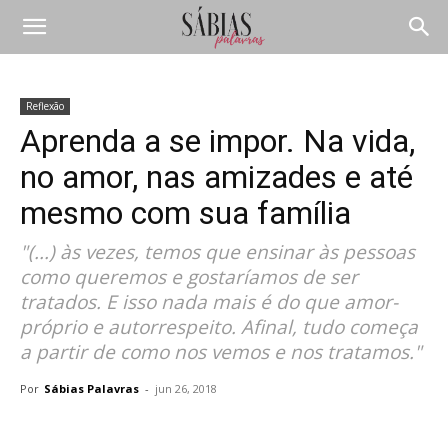
Reflexão
Aprenda a se impor. Na vida,
no amor, nas amizades e até
mesmo com sua família
"(...) às vezes, temos que ensinar às pessoas
como queremos e gostaríamos de ser
tratados. E isso nada mais é do que amor-
próprio e autorrespeito. Afinal, tudo começa
a partir de como nos vemos e nos tratamos."
Por
Sábias Palavras
-
jun 26, 2018
Compartilhar