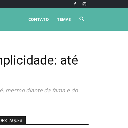
CONTATO
TEMAS
plicidade: até
 é, mesmo diante da fama e do
DESTAQUES