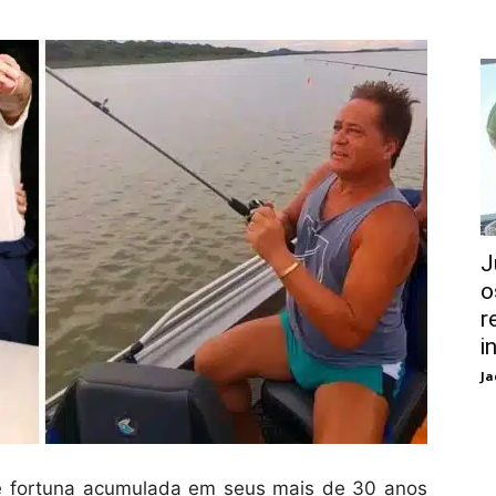
J
o
r
i
Ja
 fortuna acumulada em seus mais de 30 anos