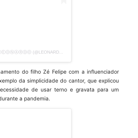
UMA PUBLICAÇÃO COMPARTILHADA POR ⓁⒺⓄⓃⒶⓇⒹⓄㅤ (@LEONARDO_COSTA_CANTOR)
amento do filho Zé Felipe com a influenciador
emplo da simplicidade do cantor, que explicou
necessidade de usar terno e gravata para um
durante a pandemia.