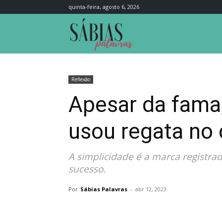
quinta-feira, agosto 6, 2026
Sábias
Palavras
Reflexão
Apesar da fama
usou regata no 
A simplicidade é a marca registr
sucesso.
Por
Sábias Palavras
-
abr 12, 2023
Compartilhar