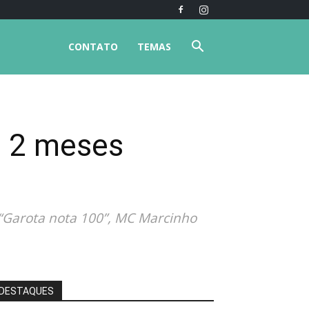
CONTATO
TEMAS
s 2 meses
e “Garota nota 100”, MC Marcinho
DESTAQUES