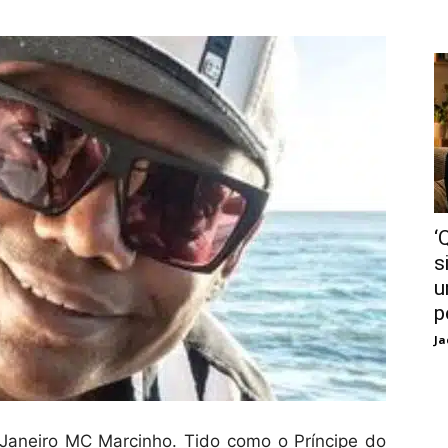
‘
s
u
p
Ja
Janeiro MC Marcinho. Tido como o Príncipe do