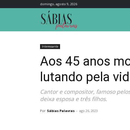
domingo, agosto 9, 2026
Sábias
Palavras
Interessante
Aos 45 anos mo
lutando pela vi
Cantor e compositor, famoso pelos 
deixa esposa e três filhos.
Por
Sábias Palavras
-
ago 26, 2023
Compartilhar