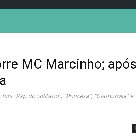
rre MC Marcinho; apó
da
hits “Rap do Solitário”, “Princesa”, “Glamurosa” 