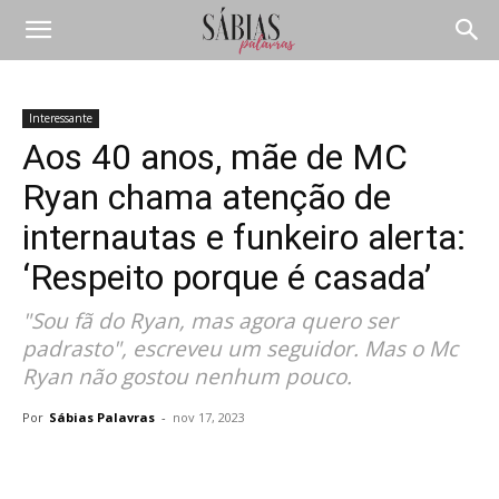
Interessante
Aos 40 anos, mãe de MC
Ryan chama atenção de
internautas e funkeiro alerta:
‘Respeito porque é casada’
"Sou fã do Ryan, mas agora quero ser
padrasto", escreveu um seguidor. Mas o Mc
Ryan não gostou nenhum pouco.
Por
Sábias Palavras
-
nov 17, 2023
Compartilhar