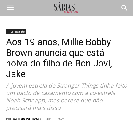
Interessante
Aos 19 anos, Millie Bobby
Brown anuncia que está
noiva do filho de Bon Jovi,
Jake
A jovem estrela de Stranger Things tinha feito
um pacto de casamento com a co-estrela
Noah Schnapp, mas parece que não
precisará mais disso.
Por
Sábias Palavras
-
abr 11, 2023
Compartilhar