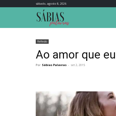
sábado, agosto 8, 2026
Sábias
Palavras
Reflexão
Ao amor que eu
Por
Sábias Palavras
-
set 2, 2015
Compartilhar