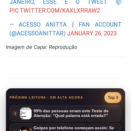
JANEIRO, ESSE É O TWEET. 🤯
PIC.TWITTER.COM/KAXLXRRAW2
— ACESSO ANITTA | FAN ACCOUNT
(@ACESSOANITTAR)
JANUARY 26, 2023
Imagem de Capa: Reprodução
Compartilhar
Top 3
PRÓXIMA LEITURA - EM ALTA AGORA
99% das pessoas erram este Teste de
1
Atenção: “Qual palavra está errada?”
Golpes por telefone começam assim: Se