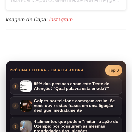
UMA PUBLICAÇÃO COMPARTILHADA POR ÉLITE (@ELITENETFLIX)
Imagem de Capa:
Instagram
Compartilhar
Top 3
PRÓXIMA LEITURA - EM ALTA AGORA
99% das pessoas erram este Teste de
1
Atenção: “Qual palavra está errada?”
Golpes por telefone começam assim: Se
você ouvir estas frases em uma ligação,
2
desligue imediatamente
4 alimentos que podem “imitar” a ação do
Ozempic por possuírem as mesmas
3
propriedades das injeções