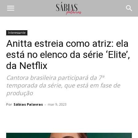
Interessante
Anitta estreia como atriz: ela
está no elenco da série ‘Elite’,
da Netflix
Cantora brasileira participará da 7ª
temporada da série, que está em fase de
produção
Por
Sábias Palavras
-
mar 9, 2023
Compartilhar