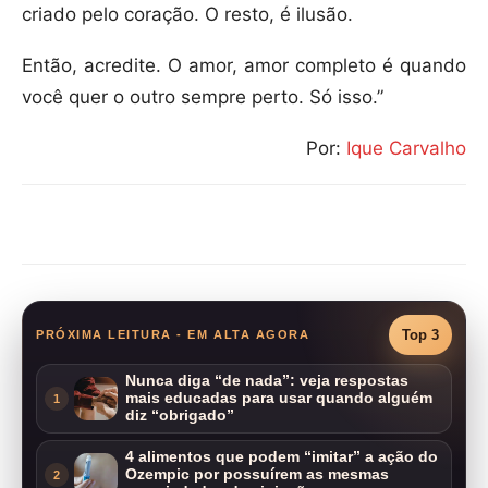
criado pelo coração. O resto, é ilusão.
Então, acredite. O amor, amor completo é quando
você quer o outro sempre perto. Só isso.”
Por:
Ique Carvalho
Compartilhar
Top 3
PRÓXIMA LEITURA - EM ALTA AGORA
Nunca diga “de nada”: veja respostas
mais educadas para usar quando alguém
1
diz “obrigado”
4 alimentos que podem “imitar” a ação do
Ozempic por possuírem as mesmas
2