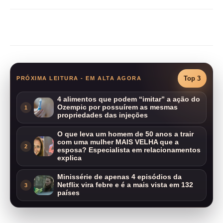
Compartilhar
Top 3
PRÓXIMA LEITURA - EM ALTA AGORA
4 alimentos que podem “imitar” a ação do
Ozempic por possuírem as mesmas
1
propriedades das injeções
O que leva um homem de 50 anos a trair
com uma mulher MAIS VELHA que a
2
esposa? Especialista em relacionamentos
explica
Minissérie de apenas 4 episódios da
Netflix vira febre e é a mais vista em 132
3
países