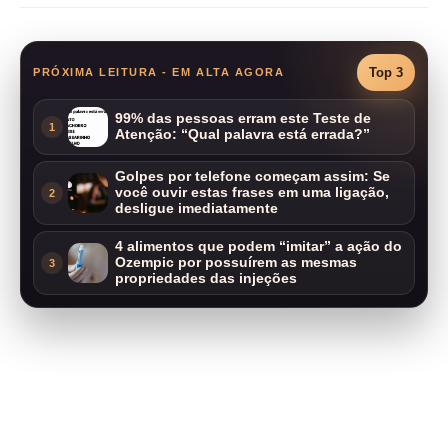
Top 3
PRÓXIMA LEITURA - EM ALTA AGORA
99% das pessoas erram este Teste de
1
Atenção: “Qual palavra está errada?”
Golpes por telefone começam assim: Se
você ouvir estas frases em uma ligação,
2
desligue imediatamente
4 alimentos que podem “imitar” a ação do
Ozempic por possuírem as mesmas
3
propriedades das injeções