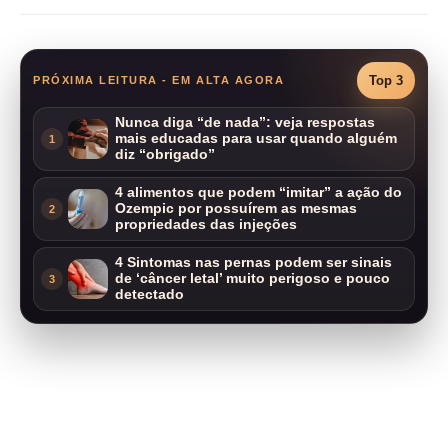
Top 3
PRÓXIMA LEITURA - EM ALTA AGORA
Nunca diga “de nada”: veja respostas
mais educadas para usar quando alguém
1
diz “obrigado”
4 alimentos que podem “imitar” a ação do
Ozempic por possuírem as mesmas
2
propriedades das injeções
4 Sintomas nas pernas podem ser sinais
de ‘câncer letal’ muito perigoso e pouco
3
detectado