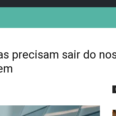
s precisam sair do no
rem