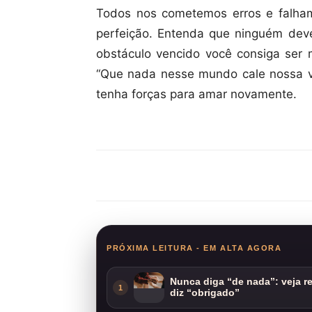
Todos nos cometemos erros e falham
perfeição. Entenda que ninguém dev
obstáculo vencido você consiga ser
“Que nada nesse mundo cale nossa v
tenha forças para amar novamente.
Compartilhar
PRÓXIMA LEITURA - EM ALTA AGORA
Nunca diga “de nada”: veja 
1
diz “obrigado”