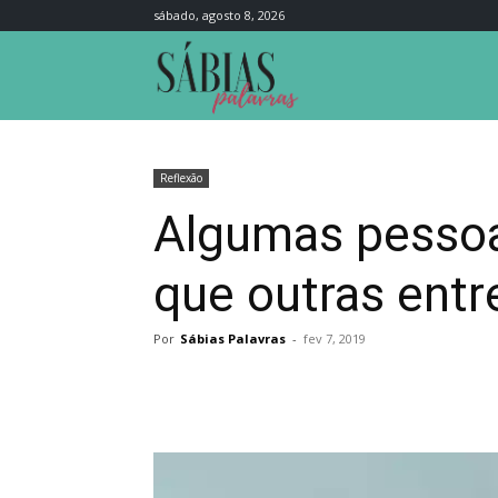
sábado, agosto 8, 2026
Sábias
Palavras
Reflexão
Algumas pessoa
que outras ent
Por
Sábias Palavras
-
fev 7, 2019
Compartilhar