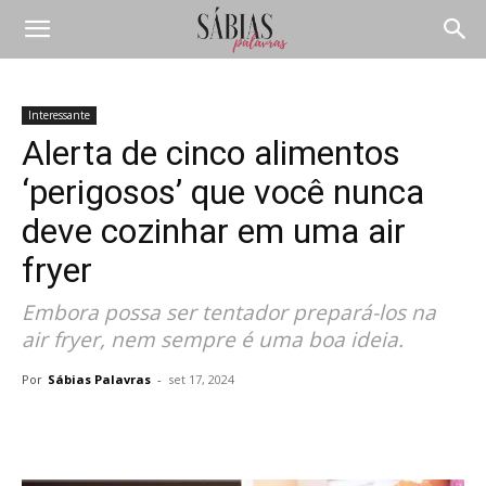
Interessante
Alerta de cinco alimentos
‘perigosos’ que você nunca
deve cozinhar em uma air
fryer
Embora possa ser tentador prepará-los na
air fryer, nem sempre é uma boa ideia.
Por
Sábias Palavras
-
set 17, 2024
Compartilhar