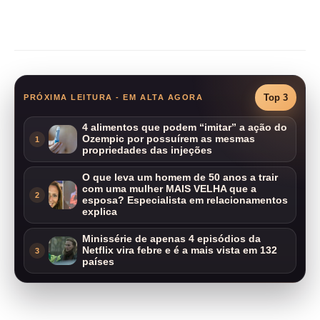
Compartilhar
Top 3
PRÓXIMA LEITURA - EM ALTA AGORA
4 alimentos que podem “imitar” a ação do
Ozempic por possuírem as mesmas
1
propriedades das injeções
O que leva um homem de 50 anos a trair
com uma mulher MAIS VELHA que a
2
esposa? Especialista em relacionamentos
explica
Minissérie de apenas 4 episódios da
Netflix vira febre e é a mais vista em 132
3
países