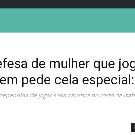
fesa de mulher que jo
em pede cela especial:
rependida de jogar soda cáustica no rosto de Isab