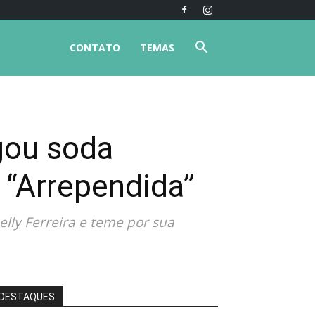
CONTATO
TEMAS
gou soda
 “Arrependida”
elly Ferreira e teme por sua
DESTAQUES