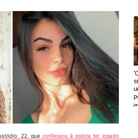
‘
s
u
p
Ja
stódio, 22, que
confessou à polícia ter jogado