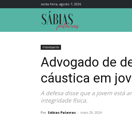
sexta-feira, agosto 7, 2026
Sábias
Palavras
Interessante
Advogado de de
cáustica em jov
A defesa disse que a jovem está ar
integridade física.
Por
Sábias Palavras
-
maio 29, 2024
Compartilhar