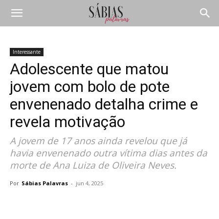
Interessante
Adolescente que matou
jovem com bolo de pote
envenenado detalha crime e
revela motivação
A jovem de 17 anos ainda revelou que já
havia envenenado outra vítima dias antes da
morte de Ana Luiza de Oliveira Neves.
Por
Sábias Palavras
-
jun 4, 2025
Compartilhar