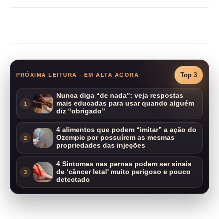
Compartilhar
Top 3
PRÓXIMA LEITURA - EM ALTA AGORA
Nunca diga “de nada”: veja respostas
mais educadas para usar quando alguém
1
diz “obrigado”
4 alimentos que podem “imitar” a ação do
Ozempic por possuírem as mesmas
2
propriedades das injeções
4 Sintomas nas pernas podem ser sinais
de ‘câncer letal’ muito perigoso e pouco
3
detectado