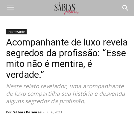
Interessante
Acompanhante de luxo revela
segredos da profissão: “Esse
mito não é mentira, é
verdade.”
Neste relato revelador, uma acompanhante
de luxo compartilha sua história e desvenda
alguns segredos da profissão.
Por
Sábias Palavras
-
jul 6, 2023
Compartilhar