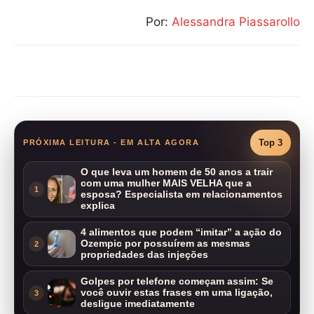
Por:
Alessandra Piassarollo
Compartilhar
Top 3
PRÓXIMA LEITURA - EM ALTA AGORA
O que leva um homem de 50 anos a trair
com uma mulher MAIS VELHA que a
1
esposa? Especialista em relacionamentos
explica
4 alimentos que podem “imitar” a ação do
Ozempic por possuírem as mesmas
2
propriedades das injeções
Golpes por telefone começam assim: Se
você ouvir estas frases em uma ligação,
3
desligue imediatamente