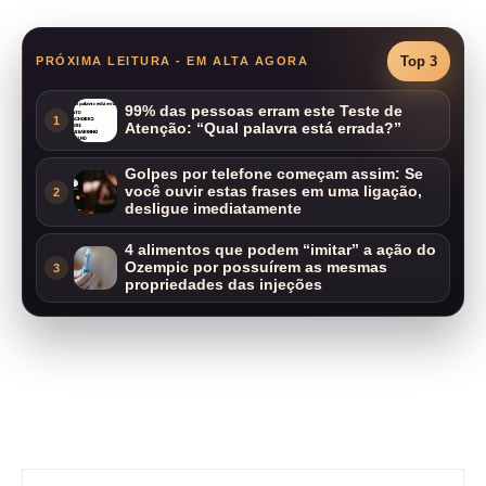
Top 3
PRÓXIMA LEITURA - EM ALTA AGORA
99% das pessoas erram este Teste de
1
Atenção: “Qual palavra está errada?”
Golpes por telefone começam assim: Se
você ouvir estas frases em uma ligação,
2
desligue imediatamente
4 alimentos que podem “imitar” a ação do
Ozempic por possuírem as mesmas
3
propriedades das injeções