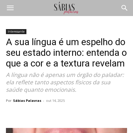
Interessante
A sua língua é um espelho do
seu estado interno: entenda o
que a cor e a textura revelam
A língua não é apenas um órgão do paladar:
ela reflete tanto aspectos físicos da sua
saúde quanto emocionais.
Por
Sábias Palavras
-
out 14, 2025
Compartilhar