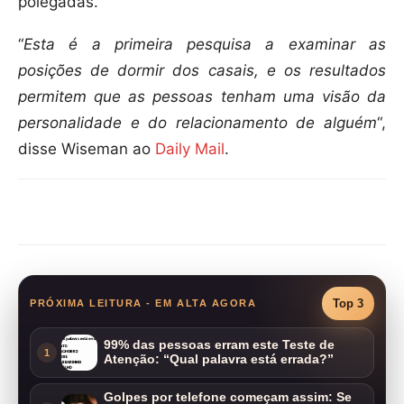
polegadas.
“
Esta é a primeira pesquisa a examinar as
posições de dormir dos casais, e os resultados
permitem que as pessoas tenham uma visão da
personalidade e do relacionamento de alguém
“,
disse Wiseman ao
Daily Mail
.
Compartilhar
Top 3
PRÓXIMA LEITURA - EM ALTA AGORA
99% das pessoas erram este Teste de
1
Atenção: “Qual palavra está errada?”
Golpes por telefone começam assim: Se