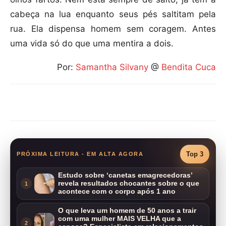
cabeça na lua enquanto seus pés saltitam pela
rua. Ela dispensa homem sem coragem. Antes
uma vida só do que uma mentira a dois.
Por:
Samantha Silvany
@
Bendita Cuca
Compartilhar
Top 3
PRÓXIMA LEITURA - EM ALTA AGORA
Estudo sobre ‘canetas emagrecedoras’
revela resultados chocantes sobre o que
1
acontece com o corpo após 1 ano
O que leva um homem de 50 anos a trair
com uma mulher MAIS VELHA que a
2