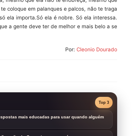
a, mesmo que ela não te enobreça, mesmo que
 te coloque em palanques e palcos, não te traga
ó ela importa.Só ela é nobre. Só ela interessa.
que a gente deve ter de melhor e mais belo a se
Por:
Cleonio Dourado
Top 3
respostas mais educadas para usar quando alguém