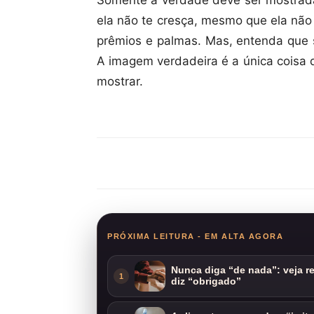
Somente a verdade deve ser mostrad
ela não te cresça, mesmo que ela não
prêmios e palmas. Mas, entenda que s
A imagem verdadeira é a única coisa 
mostrar.
Compartilhar
PRÓXIMA LEITURA - EM ALTA AGORA
Nunca diga “de nada”: veja 
1
diz “obrigado”