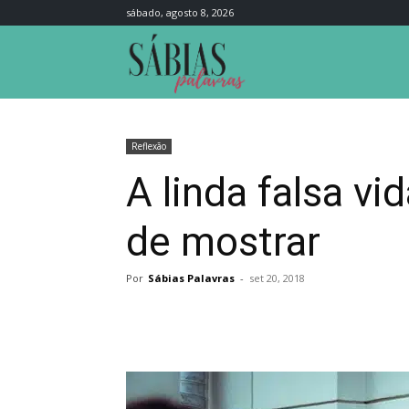
sábado, agosto 8, 2026
Sábias
Palavras
Reflexão
A linda falsa v
de mostrar
Por
Sábias Palavras
-
set 20, 2018
Compartilhar