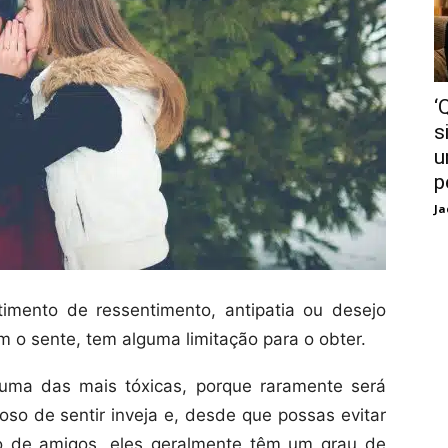
‘
s
u
p
Ja
imento de ressentimento, antipatia ou desejo
 o sente, tem alguma limitação para o obter.
uma das mais tóxicas, porque raramente será
hoso de sentir inveja e, desde que possas evitar
o de amigos, eles geralmente têm um grau de