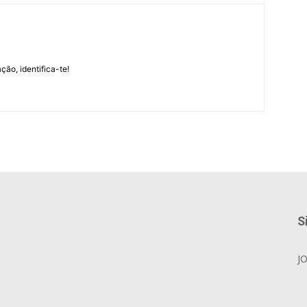
m
ção, identifica-te!
S
J