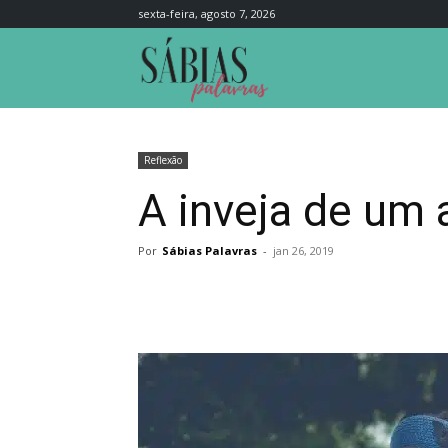
sexta-feira, agosto 7, 2026
Sábias
Palavras
Reflexão
A inveja de um 
Por
Sábias Palavras
-
jan 26, 2019
Compartilhar