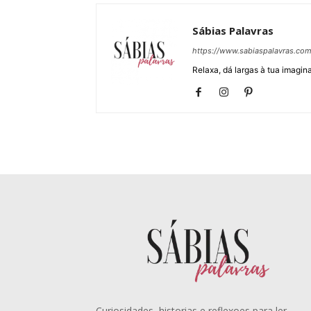
Sábias Palavras
https://www.sabiaspalavras.co
Relaxa, dá largas à tua imagina
Curiosidades, historias e reflexoes para ler,