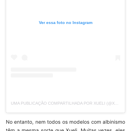
Ver essa foto no Instagram
UMA PUBLICAÇÃO COMPARTILHADA POR XUELI (@XUELI_A)
No entanto, nem todos os modelos com albinismo
têm a mesma sorte que Xueli. Muitas vezes, eles