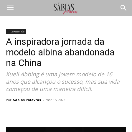
Interessante
A inspiradora jornada da
modelo albina abandonada
na China
Xueli Abbing é uma jovem modelo de 16
anos que alcançou o sucesso, mas sua vida
começou de uma maneira difícil.
Por
Sábias Palavras
-
mar 15, 2023
Compartilhar