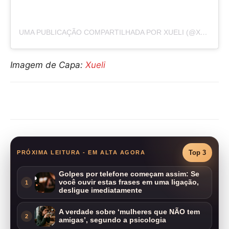
UMA PUBLICAÇÃO COMPARTILHADA POR XUELI (@XUELI_A)
Imagem de Capa:
Xueli
Compartilhar
Top 3
PRÓXIMA LEITURA - EM ALTA AGORA
Golpes por telefone começam assim: Se
você ouvir estas frases em uma ligação,
1
desligue imediatamente
A verdade sobre ‘mulheres que NÃO tem
2
amigas’, segundo a psicologia