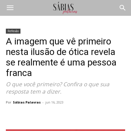
Reflexão
A imagem que vê primeiro
nesta ilusão de ótica revela
se realmente é uma pessoa
franca
O que você primeiro? Confira o que sua
resposta tem a dizer.
Por
Sábias Palavras
-
jun 16, 2023
Compartilhar