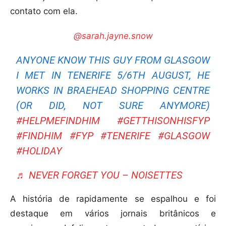
contato com ela.
@sarah.jayne.snow
ANYONE KNOW THIS GUY FROM GLASGOW
I MET IN TENERIFE 5/6TH AUGUST, HE
WORKS IN BRAEHEAD SHOPPING CENTRE
(OR DID, NOT SURE ANYMORE)
#HELPMEFINDHIM
#GETTHISONHISFYP
#FINDHIM
#FYP
#TENERIFE
#GLASGOW
#HOLIDAY
♬ NEVER FORGET YOU – NOISETTES
A história de rapidamente se espalhou e foi
destaque em vários jornais britânicos e