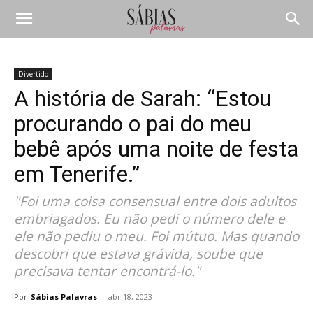
Divertido
A história de Sarah: “Estou
procurando o pai do meu
bebê após uma noite de festa
em Tenerife.”
"Foi uma coisa consensual entre dois adultos
embriagados. Eu não pedi o número dele e
ele não pediu o meu. Foi mútuo. Mas quando
descobri que estava grávida, soube que
precisava tentar encontrá-lo."
Por
Sábias Palavras
-
abr 18, 2023