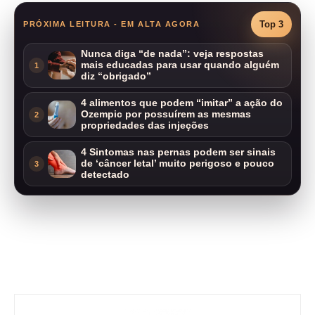
Top 3
PRÓXIMA LEITURA - EM ALTA AGORA
Nunca diga “de nada”: veja respostas
mais educadas para usar quando alguém
1
diz “obrigado”
4 alimentos que podem “imitar” a ação do
Ozempic por possuírem as mesmas
2
propriedades das injeções
4 Sintomas nas pernas podem ser sinais
de ‘câncer letal’ muito perigoso e pouco
3
detectado