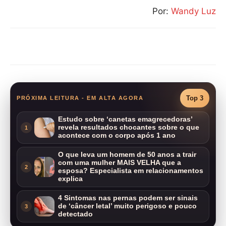
Por:
Wandy Luz
Compartilhar
Top 3
PRÓXIMA LEITURA - EM ALTA AGORA
Estudo sobre ‘canetas emagrecedoras’
revela resultados chocantes sobre o que
1
acontece com o corpo após 1 ano
O que leva um homem de 50 anos a trair
com uma mulher MAIS VELHA que a
2
esposa? Especialista em relacionamentos
explica
4 Sintomas nas pernas podem ser sinais
de ‘câncer letal’ muito perigoso e pouco
3
detectado