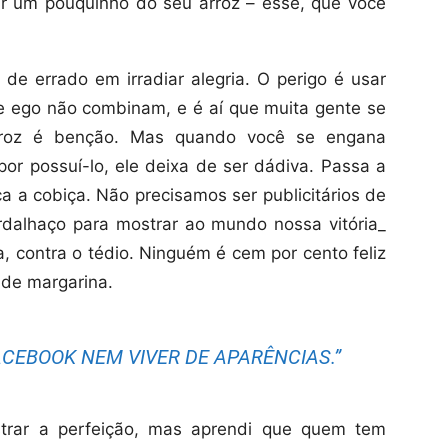
r um pouquinho do seu arroz – esse, que você
de errado em irradiar alegria. O perigo é usar
e e ego não combinam, e é aí que muita gente se
rroz é benção. Mas quando você se engana
por possuí-lo, ele deixa de ser dádiva. Passa a
ça a cobiça. Não precisamos ser publicitários de
rdalhaço para mostrar ao mundo nossa vitória_
a, contra o tédio. Ninguém é cem por cento feliz
l de margarina.
ACEBOOK NEM VIVER DE APARÊNCIAS.”
strar a perfeição, mas aprendi que quem tem