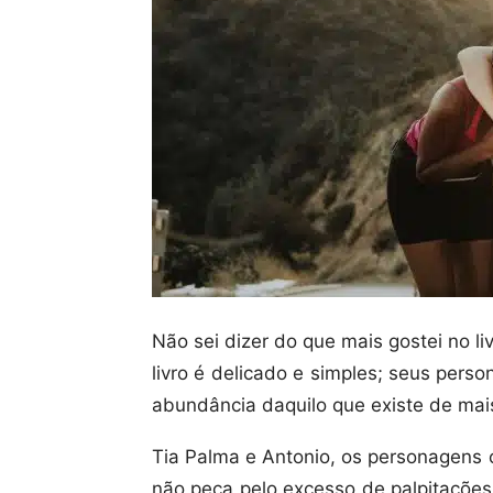
Não sei dizer do que mais gostei no l
livro é delicado e simples; seus pers
abundância daquilo que existe de ma
Tia Palma e Antonio, os personagens 
não peca pelo excesso de palpitações