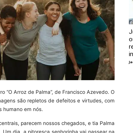
J
o
r
i
Ja
ivro “O Arroz de Palma”, de Francisco Azevedo. O
onagens são repletos de defeitos e virtudes, com
is humano em nós.
centrais, parecem nossos chegados, e tia Palma
. Um dia, a pitoresca senhorinha vai passear na