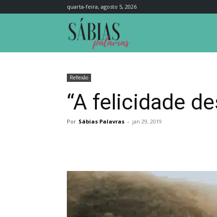
quarta-feira, agosto 5, 2026
Sábias
Palavras
Reflexão
“A felicidade de
Por
Sábias Palavras
-
jan 29, 2019
Compartilhar