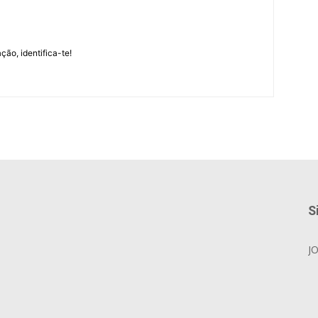
m
ção, identifica-te!
S
J