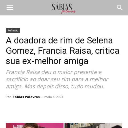
Reflexão
A doadora de rim de Selena
Gomez, Francia Raisa, critica
sua ex-melhor amiga
Francia Raisa deu o maior presente e
sacrifício ao doar seu rim para a melhor
amiga. Mas depois disso, tudo mudou.
Por
Sábias Palavras
-
maio 4, 2023
Compartilhar