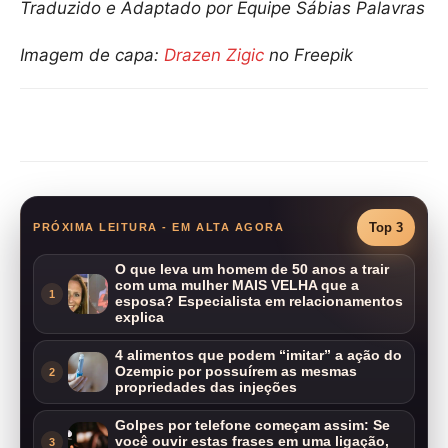
Traduzido e Adaptado por Equipe Sábias Palavras
Imagem de capa:
Drazen Zigic
no Freepik
Compartilhar
Top 3
PRÓXIMA LEITURA - EM ALTA AGORA
O que leva um homem de 50 anos a trair
com uma mulher MAIS VELHA que a
1
esposa? Especialista em relacionamentos
explica
4 alimentos que podem “imitar” a ação do
Ozempic por possuírem as mesmas
2
propriedades das injeções
Golpes por telefone começam assim: Se
você ouvir estas frases em uma ligação,
3