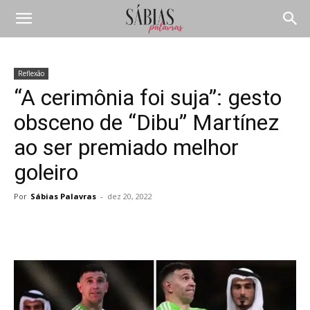
Reflexão
“A cerimônia foi suja”: gesto
obsceno de “Dibu” Martínez
ao ser premiado melhor
goleiro
Por
Sábias Palavras
-
dez 20, 2022
Compartilhar