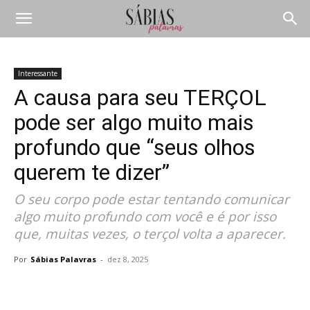
Interessante
A causa para seu TERÇOL
pode ser algo muito mais
profundo que “seus olhos
querem te dizer”
O seu corpo pode estar tentando comunicar
algo muito profundo com você e é por isso
que, muitas vezes, o terçol volta a aparecer.
Por
Sábias Palavras
-
dez 8, 2025
Compartilhar