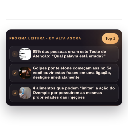
Compartilhar
Top 3
PRÓXIMA LEITURA - EM ALTA AGORA
99% das pessoas erram este Teste de
1
Atenção: “Qual palavra está errada?”
Golpes por telefone começam assim: Se
você ouvir estas frases em uma ligação,
2
desligue imediatamente
4 alimentos que podem “imitar” a ação do
Ozempic por possuírem as mesmas
3
propriedades das injeções