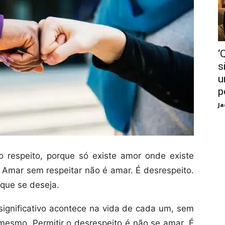
‘
s
u
p
Ja
 respeito, porque só existe amor onde existe
 Amar sem respeitar não é amar. É desrespeito.
 que se deseja.
ignificativo acontece na vida de cada um, sem
 mesmo. Permitir o desrespeito é não se amar. É