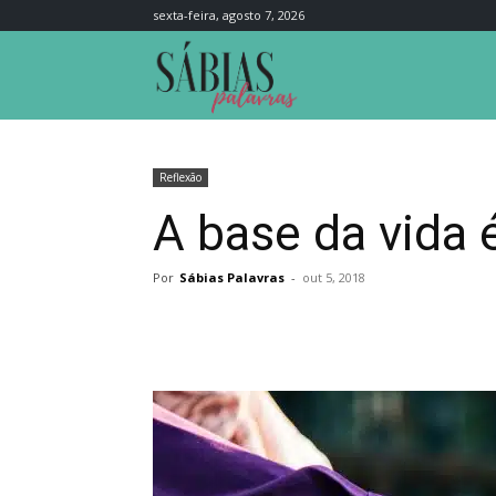
sexta-feira, agosto 7, 2026
Sábias
Palavras
Reflexão
A base da vida 
Por
Sábias Palavras
-
out 5, 2018
Compartilhar