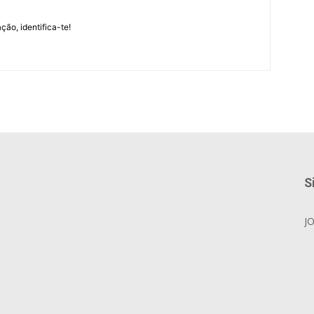
m
ção, identifica-te!
S
J