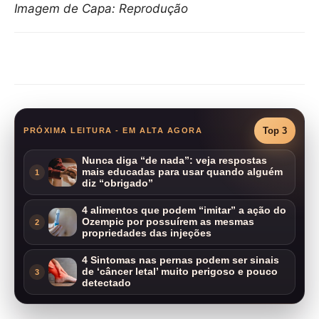
Imagem de Capa: Reprodução
Compartilhar
Top 3
PRÓXIMA LEITURA - EM ALTA AGORA
Nunca diga “de nada”: veja respostas
mais educadas para usar quando alguém
1
diz “obrigado”
4 alimentos que podem “imitar” a ação do
Ozempic por possuírem as mesmas
2
propriedades das injeções
4 Sintomas nas pernas podem ser sinais
de ‘câncer letal’ muito perigoso e pouco
3
detectado