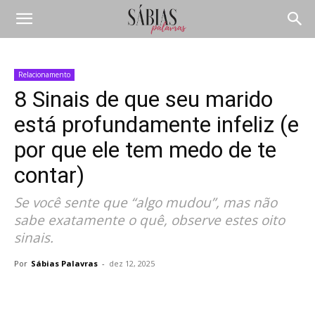
Relacionamento
8 Sinais de que seu marido
está profundamente infeliz (e
por que ele tem medo de te
contar)
Se você sente que “algo mudou”, mas não
sabe exatamente o quê, observe estes oito
sinais.
Por
Sábias Palavras
-
dez 12, 2025
Compartilhar