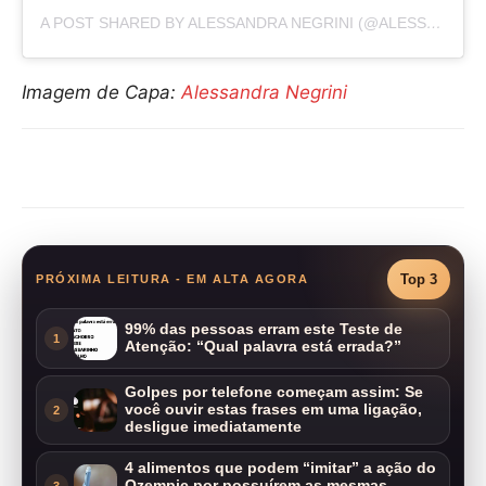
A POST SHARED BY ALESSANDRA NEGRINI (@ALESSANDRANEGRINI)
Imagem de Capa:
Alessandra Negrini
Compartilhar
Top 3
PRÓXIMA LEITURA - EM ALTA AGORA
99% das pessoas erram este Teste de
1
Atenção: “Qual palavra está errada?”
Golpes por telefone começam assim: Se
você ouvir estas frases em uma ligação,
2
desligue imediatamente
4 alimentos que podem “imitar” a ação do
Ozempic por possuírem as mesmas