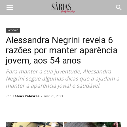
Reflexão
Alessandra Negrini revela 6
razões por manter aparência
jovem, aos 54 anos
Para manter a sua juventude, Alessandra
Negrini segue algumas dicas que a ajudam a
manter a aparência jovial e saudável.
Por
Sábias Palavras
-
mar 23, 2023
Compartilhar