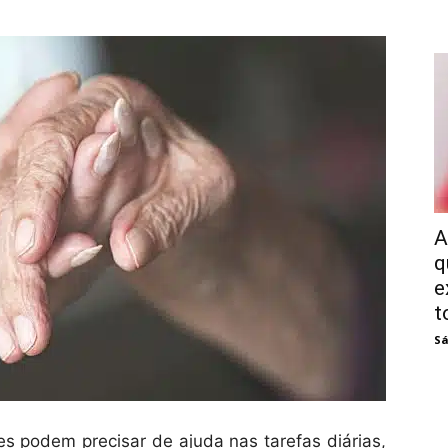
A
q
e
t
Sá
s podem precisar de ajuda nas tarefas diárias,