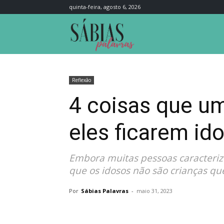
quinta-feira, agosto 6, 2026
Sábias
Palavras
Reflexão
4 coisas que um
eles ficarem id
Embora muitas pessoas caracteriz
que os idosos não são crianças qu
Por
Sábias Palavras
-
maio 31, 2023
Compartilhar