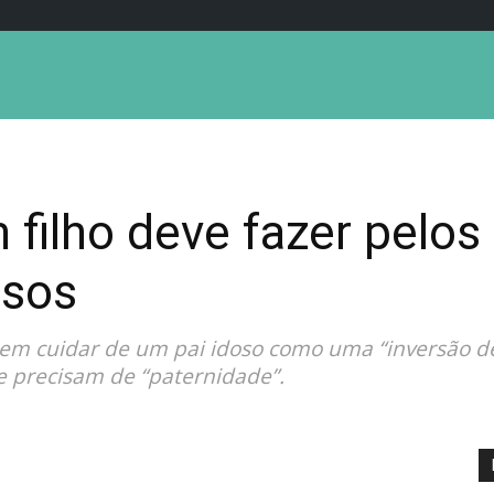
 filho deve fazer pelos
osos
em cuidar de um pai idoso como uma “inversão de
e precisam de “paternidade”.