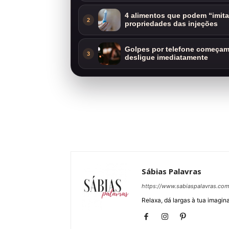
4 alimentos que podem “imit
2
propriedades das injeções
Golpes por telefone começam 
3
desligue imediatamente
Sábias Palavras
https://www.sabiaspalavras.co
Relaxa, dá largas à tua imagina