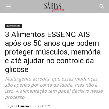
Interessante
3 Alimentos ESSENCIAIS
após os 50 anos que podem
proteger músculos, memória
e até ajudar no controle da
glicose
Muita gente acredita que essas mudanças
são apenas por conta da idade, mas não é
isso. A alimentação tem papel decisivo nesse
processo.
Por
Jade Lourenço
-
abr 24, 2026