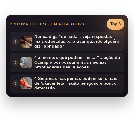
Top 3
PRÓXIMA LEITURA - EM ALTA AGORA
Nunca diga “de nada”: veja respostas
mais educadas para usar quando alguém
1
diz “obrigado”
4 alimentos que podem “imitar” a ação do
Ozempic por possuírem as mesmas
2
propriedades das injeções
4 Sintomas nas pernas podem ser sinais
de ‘câncer letal’ muito perigoso e pouco
3
detectado