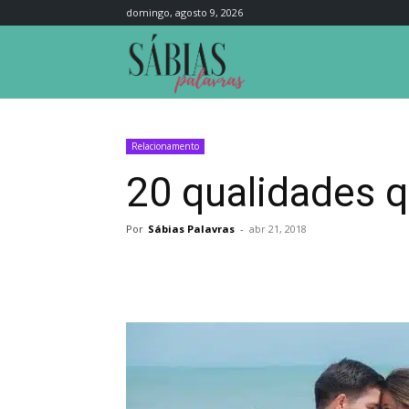
domingo, agosto 9, 2026
Sábias
Palavras
Relacionamento
20 qualidades q
Por
Sábias Palavras
-
abr 21, 2018
Compartilhar