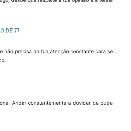
igo, desde que respeite a tua opinião e a tenha
O DE TI
ue não precisa da tua atenção constante para se
mo.
ona. Andar constantemente a duvidar da outra