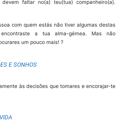
 devem faltar no(a) teu(tua) companheiro(a).
ssoa com quem estás não tiver algumas destas
 encontraste a tua alma-gémea. Mas não
rocurares um pouco mais! ?
ÕES E SONHOS
ivamente às decisões que tomares e encorajar-te
VIDA