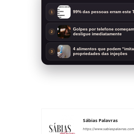
99% das pessoas erram este T
1
Golpes por telefone começam 
2
desligue imediatamente
4 alimentos que podem “imit
3
propriedades das injeções
Sábias Palavras
https://www.sabiaspalavras.co