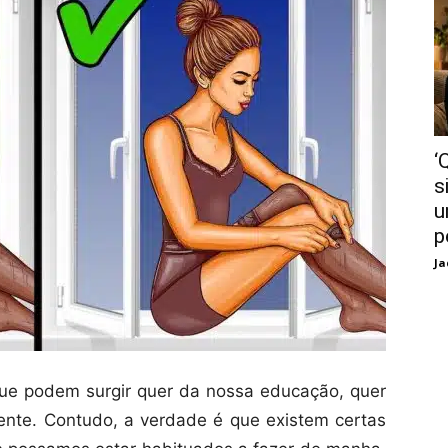
‘
s
u
p
Ja
ue podem surgir quer da nossa educação, quer
nte. Contudo, a verdade é que existem certas