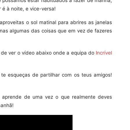
e possamos estar habituados a fazer de manha,
 é à noite, e vice-versa!
oveitas o sol matinal para abrires as janelas
enas algumas das coisas que em vez de fazeres
 de ver o vídeo abaixo onde a equipa do
Incrível
 te esqueças de partilhar com os teus amigos!
e aprende de uma vez o que realmente deves
manhã!