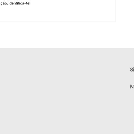
ção, identifica-te!
S
J