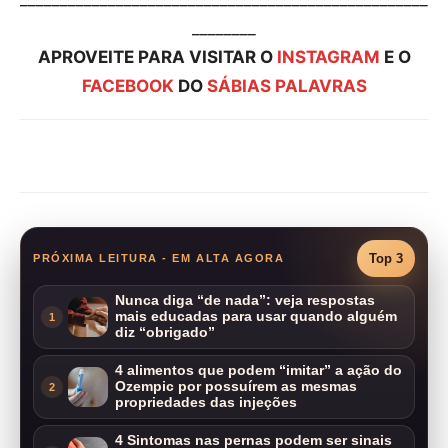
________
APROVEITE PARA VISITAR O
INSTAGRAM
E O
FACEBOOK
DO
SÁBIAS PALAVRAS
Compartilhar
Top 3
PRÓXIMA LEITURA - EM ALTA AGORA
Nunca diga “de nada”: veja respostas
mais educadas para usar quando alguém
1
diz “obrigado”
4 alimentos que podem “imitar” a ação do
Ozempic por possuírem as mesmas
2
propriedades das injeções
4 Sintomas nas pernas podem ser sinais