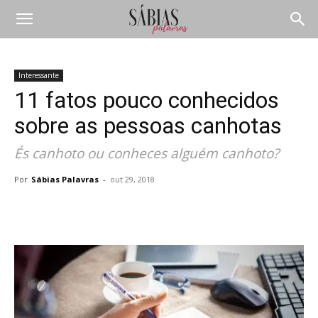
Interessante
11 fatos pouco conhecidos
sobre as pessoas canhotas
És canhoto ou conheces alguém canhoto?
Por
Sábias Palavras
-
out 29, 2018
Compartilhar