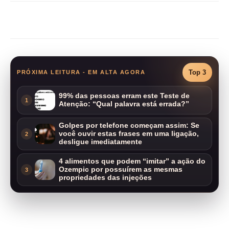
Compartilhar
Top 3
PRÓXIMA LEITURA - EM ALTA AGORA
99% das pessoas erram este Teste de
1
Atenção: “Qual palavra está errada?”
Golpes por telefone começam assim: Se
você ouvir estas frases em uma ligação,
2
desligue imediatamente
4 alimentos que podem “imitar” a ação do
Ozempic por possuírem as mesmas
3
propriedades das injeções