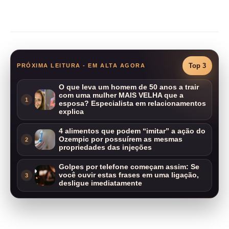
Compartilhar
Top 3
PRÓXIMA LEITURA - EM ALTA AGORA
O que leva um homem de 50 anos a trair
com uma mulher MAIS VELHA que a
1
esposa? Especialista em relacionamentos
explica
4 alimentos que podem “imitar” a ação do
Ozempic por possuírem as mesmas
2
propriedades das injeções
Golpes por telefone começam assim: Se
você ouvir estas frases em uma ligação,
3
desligue imediatamente