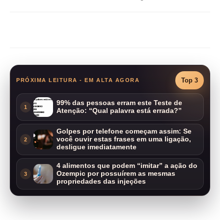
Compartilhar
Top 3
PRÓXIMA LEITURA - EM ALTA AGORA
99% das pessoas erram este Teste de
1
Atenção: “Qual palavra está errada?”
Golpes por telefone começam assim: Se
você ouvir estas frases em uma ligação,
2
desligue imediatamente
4 alimentos que podem “imitar” a ação do
Ozempic por possuírem as mesmas
3
propriedades das injeções