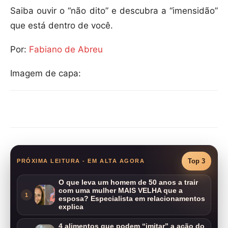
Saiba ouvir o “não dito” e descubra a “imensidão”
que está dentro de você.
Por:
Fabiano de Abreu
Imagem de capa:
Compartilhar
Top 3
PRÓXIMA LEITURA - EM ALTA AGORA
O que leva um homem de 50 anos a trair
com uma mulher MAIS VELHA que a
1
esposa? Especialista em relacionamentos
explica
4 alimentos que podem “imitar” a ação do