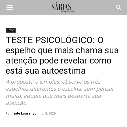
Teste
TESTE PSICOLÓGICO: O
espelho que mais chama sua
atenção pode revelar como
está sua autoestima
A proposta é simples: observe os três
espelhos diferentes e escolha, sem pensar
muito, aquele que mais desperta sua
atenção.
Por
Jade Lourenço
-
jul 3, 2026
Compartilhar