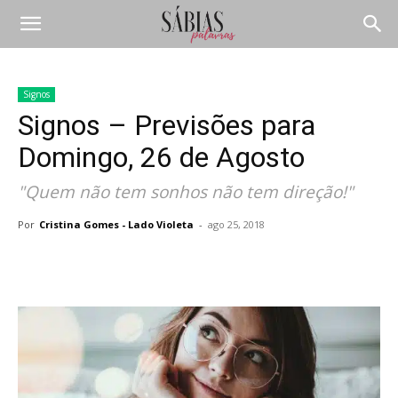
Signos
Signos – Previsões para
Domingo, 26 de Agosto
"Quem não tem sonhos não tem direção!"
Por
Cristina Gomes - Lado Violeta
-
ago 25, 2018
Compartilhar