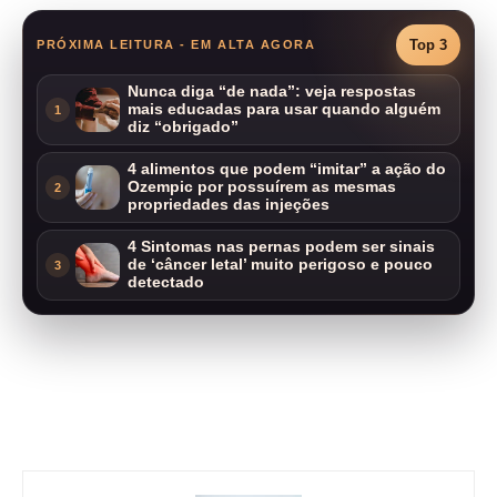
Top 3
PRÓXIMA LEITURA - EM ALTA AGORA
Nunca diga “de nada”: veja respostas
mais educadas para usar quando alguém
1
diz “obrigado”
4 alimentos que podem “imitar” a ação do
Ozempic por possuírem as mesmas
2
propriedades das injeções
4 Sintomas nas pernas podem ser sinais
de ‘câncer letal’ muito perigoso e pouco
3
detectado